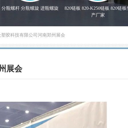
分瓶螺杆 分瓶螺旋 进瓶螺旋
820链板 820-K250链板 820链
产厂家
众塑胶科技有限公司河南郑州展会
州展会