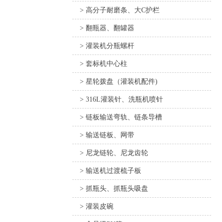
> 高分子耐磨条、大C护栏
> 翻瓶器、翻罐器
> 灌装机分瓶螺杆
> 套标机中心柱
> 星轮拨盘（灌装机配件)
> 316L灌装针、洗瓶机喷针
> 链板输送弯轨、链条导槽
> 输送链板、网带
> 尼龙链轮、尼龙齿轮
> 输送机过渡梳子板
> 抓瓶头、抓瓶头吸盘
> 灌装皮碗