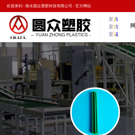
欢迎来到 -
衡水圆众塑胶科技有限公司
- 官方网站
至真
至信
至诚